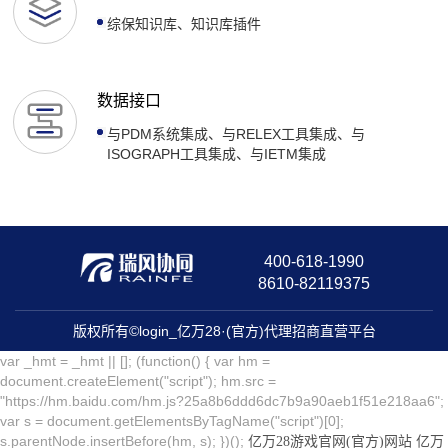
综保知识库、知识库插件
数据接口
与PDM系统集成、与RELEX工具集成、与
ISOGRAPH工具集成、与IETM集成
400-618-1990
8610-82119375
版权所有©login_亿万28·(官方)代理招商直营平台
var _hmt = _hmt || []; (function() { var hm =
document.createElement("script"); hm.src =
"https://hm.baidu.com/hm.js?25a8b6ddd6dc7b9a90aeb1f51e218aa6";
var s = document.getElementsByTagName("script")[0];
s.parentNode.insertBefore(hm, s); })();
亿万28游戏官网(官方)网站
亿万