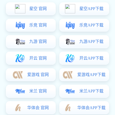
当前位置：
/
/
亿万28
产品中心
三维CAD建模软件 Solid3000
产品概述
Solid3000
三维CAD建模软件 Solid3000
提供更敏捷高效的CAD设计
三维CAD建模设计软件Solid3000是面向机械设计及工业制