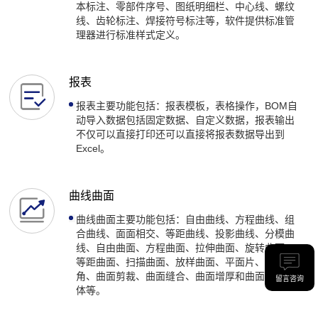
本标注、零部件序号、图纸明细栏、中心线、螺纹
线、齿轮标注、焊接符号标注等，软件提供标准管
理器进行标准样式定义。
报表
报表主要功能包括：报表模板，表格操作，BOM自
动导入数据包括固定数据、自定义数据，报表输出
不仅可以直接打印还可以直接将报表数据导出到
Excel。
曲线曲面
曲线曲面主要功能包括：自由曲线、方程曲线、组
合曲线、面面相交、等距曲线、投影曲线、分模曲
线、自由曲面、方程曲面、拉伸曲面、旋转曲面、
等距曲面、扫描曲面、放样曲面、平面片、面面圆
角、曲面剪裁、曲面缝合、曲面增厚和曲面切割实
留言咨询
体等。