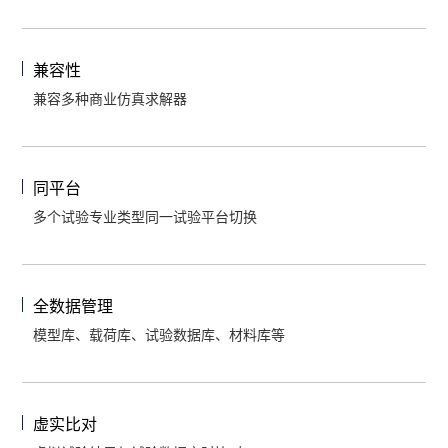
兼容性
兼容多种商业仿真求解器
同平台
多个试验专业类型同一试验平台切换
全数据管理
模型库、载荷库、试验数据库、材料库等
虚实比对