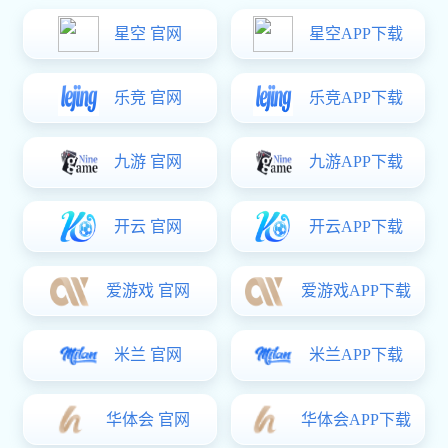
虚拟试验系统 VTS
支持开展多种类型的虚拟试验
当前位置：
/
/
亿万28
产品中心
亿万28:虚拟试验系统 VTS
产品概述
VTS
虚拟试验系统VTS是一个大型开放式平台系统，系统基于高