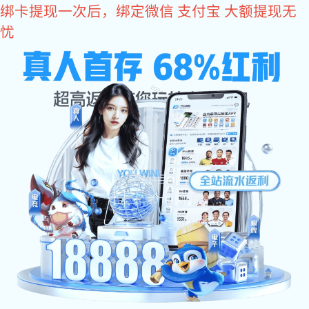
亿万28
400-618-1990