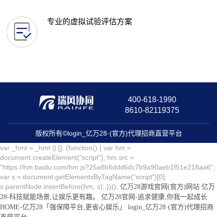
专业的虚拟试验评估方案
400-618-1990
8610-82119375
版权所有©login_亿万28·(官方)代理招商直营平台
var _hmt = _hmt || []; (function() { var hm =
document.createElement("script"); hm.src =
"https://hm.baidu.com/hm.js?25a8b6ddd6dc7b9a90aeb1f51e218aa6";
var s = document.getElementsByTagName("script")[0];
s.parentNode.insertBefore(hm, s); })();
亿万28游戏官网(官方)网站
亿万
28-科技赋能场景,让娱乐更有趣。
亿万28官网-追求健康,你我一起成长
HOME-亿万28「强保障平台,更省心娱乐」
login_亿万28·(官方)代理招商