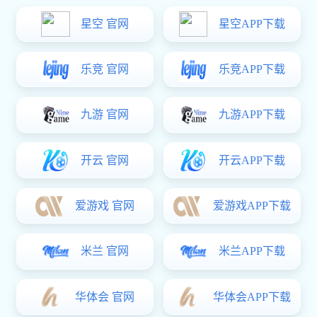
2025-03-17
AI赋能数智试验 聚焦场景应用新突破 | 亿万28协同邀您
共赴2025航空装备数智试验暨产业发展大会
AI赋能数智试验 聚焦场景应用新突破 | 亿万28协同邀您共赴
2025航空装备数智试验暨产业发展大会2025年3月20日-21
日，由中国航空学会动力分会指导、绵阳科技城航空科技创新
中心主办的“2025航空装备数智试验暨产业发展大会”即将在中
亿万28:更多
国绵阳盛大启幕！大会以“数智新动力 融创新场...