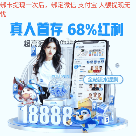
亿万28
400-618-1990
亿万28 中心
亿万28 公告
市场活动
云端赋能
行业资讯
当前位置：
/
/
亿万28
亿万28 中心
市场活动