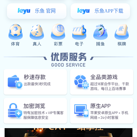
2024-10-23
路演邀请丨中国国际航空航天博览会
- 2024 -基于人工智能的高端装备工业软件login_亿万28·(官方)
代理招商直营平台 博 览 会中国国际航空航天博览会，简称中
国（珠海）航展或珠海航展，由中央政府批准举办，是国际性
专业航空航天展览，以实物展示、贸易洽谈、学术交流和飞行
更多
表演为主要特征的国际性专业航空航天展览会。- RAINFE...