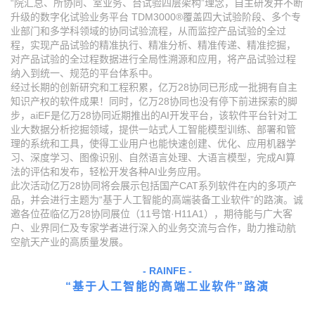
“院汇总、所协同、室业务、台试验四层架构”理念，自主研发并不断
升级的数字化试验业务平台 TDM3000®覆盖四大试验阶段、多个专
业部门和多学科领域的协同试验流程，从而监控产品试验的全过
程，实现产品试验的精准执行、精准分析、精准传递、精准挖掘，
对产品试验的全过程数据进行全局性溯源和应用，将产品试验过程
纳入到统一、规范的平台体系中。
经过长期的创新研究和工程积累，亿万28协同已形成一批拥有自主
知识产权的软件成果！
同时，亿万28协同也没有停下前进探索的脚
步，aiEF是亿万28协同近期推出的AI开发平台，该软件平台针对工
业大数据分析挖掘领域，提供一站式人工智能模型训练、部署和管
理的系统和工具，使得工业用户也能快速创建、优化、应用机器学
习、深度学习、图像识别、自然语言处理、大语言模型，完成AI算
法的评估和发布，轻松开发各种AI业务应用
。
此次活动亿万28协同将会展示包括国产CAT系列软件在内的多项产
品，并会进行主题为“基于人工智能的高端装备工业软件”的路演。
诚
邀各位莅临亿万28协同展位（11号馆·H11A1），期待能与广大客
户、业界同仁及专家学者进行深入的业务交流与合作，助力推动航
空航天产业的高质量发展。
- RAINFE -
“基于人工智能的高端工业软件”路演