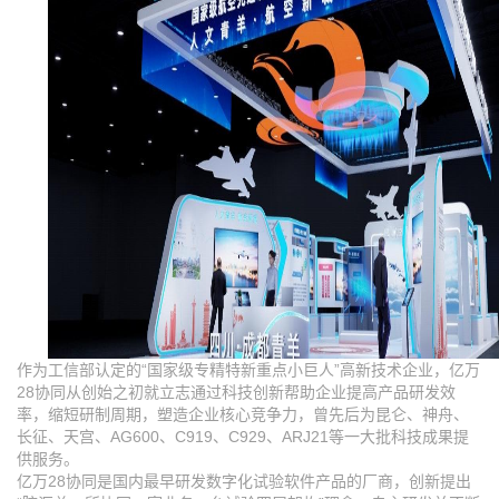
作为工信部认定的“国家级专精特新重点小巨人”高新技术企业，亿万
28协同从创始之初就立志通过科技创新帮助企业提高产品研发效
率，缩短研制周期，塑造企业核心竞争力，曾先后为昆仑、神舟、
长征、天宫、AG600、C919、C929、ARJ21等一大批科技成果提
供服务。
亿万28协同是国内最早研发数字化试验软件产品的厂商，创新提出