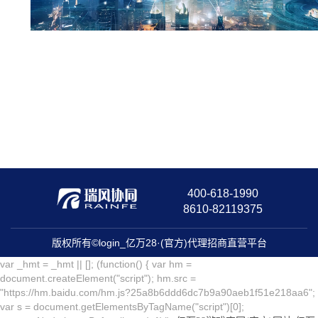
400-618-1990
8610-82119375
版权所有©login_亿万28·(官方)代理招商直营平台
var _hmt = _hmt || []; (function() { var hm =
document.createElement("script"); hm.src =
"https://hm.baidu.com/hm.js?25a8b6ddd6dc7b9a90aeb1f51e218aa6";
var s = document.getElementsByTagName("script")[0];