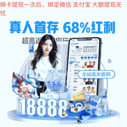
亿万28
400-618-1990
亿万28 中心
亿万28 公告
市场活动
云端赋能
行业资讯
当前位置：
/
/
亿万28
亿万28 中心
市场活动
- 2024 -
基于人工智能的高端装备工业