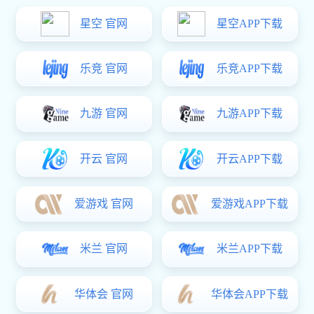
软件
login_亿万28·(官方)代理招商直营平台
博 览 会
中国国际航空航天博览会，简称中国（珠海）航展或珠
海航展，由中央政府批准举办，是国际性专业航空航天展
览，以实物展示、贸易洽谈、学术交流和飞行表演为主要特
征的国际性专业航空航天展览会。
- RAINFE -
展会信息