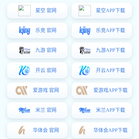
数字孪生试验系统 DTS
当前位置：
/
/
亿万28
产品中心
亿万28:数字孪生试验系统 DTS
构建装备全生命周期数字样机
产品概述
DTS
基于机器学习的数据驱动建模和仿真工具，可用于创建各类