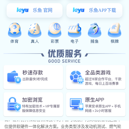
案介绍。会上，亿万28协同及旗下试验台系统FIDAS、涡轮机械测
试系统、综合测控仪器等多项产品受到广泛关注。
公司介绍：
login_亿万28·(官方)代理招商直营平台 创立于2007年，是专业
从事工业软件和装备数据工程的高科技股份制企业，致力于试验测
试、设计仿真和综合保障技术的丰富与发展，为高端装备制造业单
位提供软硬件一体化解决方案。业务类型涉及发动机测试、燃气轮