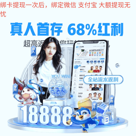
亿万28
400-618-1990
亿万28 中心
亿万28 公告
市场活动
云端赋能
行业资讯
当前位置：
/
/
亿万28
亿万28 中心
市场活动
精彩回顾｜亿万28协同受邀参加2023
国际涡轮技术大会